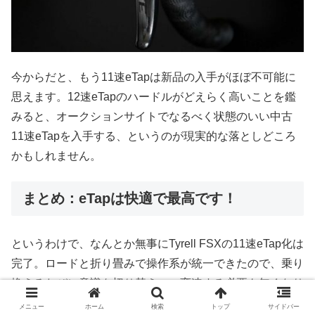
今からだと、もう11速eTapは新品の入手がほぼ不可能に
思えます。12速eTapのハードルがどえらく高いことを鑑
みると、オークションサイトでなるべく状態のいい中古
11速eTapを入手する、というのが現実的な落としどころ
かもしれません。
まとめ：eTapは快適で最高です！
というわけで、なんとか無事にTyrell FSXの11速eTap化は
完了。ロードと折り畳みで操作系が統一できたので、乗り
換えるたびに意識を切り替えつつ変速する必要も無くなり
ました。たいへん快適なワイヤレス電動変速生活を、謳歌
メニュー
ホーム
検索
トップ
サイドバー