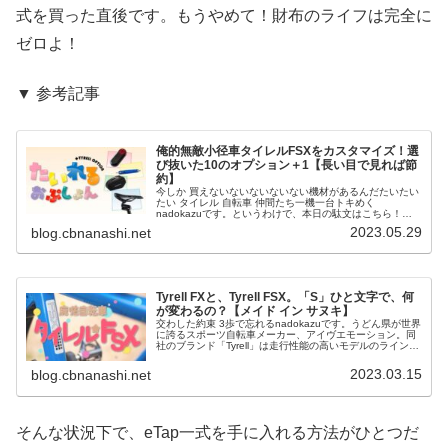
式を買った直後です。もうやめて！財布のライフは完全に
ゼロよ！
▼ 参考記事
俺的無敵小径車タイレルFSXをカスタマイズ！選
び抜いた10のオプション＋1【長い目で見れば節
約】
今しか 買えないないないないない機材があるんだたいたい
たい タイレル 自転車 仲間たち一機一台トキめく
nadokazuです。というわけで、本日の駄文はこちら！ヒ
トツダケナンテエラベナイヨー！新しい自転車には、新し
2023.05.29
blog.cbnanashi.net
い装備が必要になる。最先端...
Tyrell FXと、Tyrell FSX。「S」ひと文字で、何
が変わるの？【メイド イン サヌキ】
交わした約束 3歩で忘れるnadokazuです。うどん県が世界
に誇るスポーツ自転車メーカー、アイヴエモーション。同
社のブランド「Tyrell」は走行性能の高いモデルのラインナ
ップで知られていますが、そのTyrellで初の折り畳み自転車
が「T...
2023.03.15
blog.cbnanashi.net
そんな状況下で、eTap一式を手に入れる方法がひとつだ