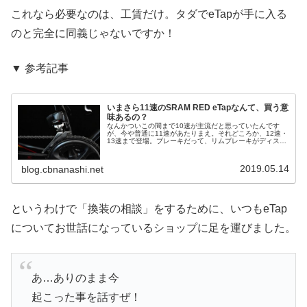
これなら必要なのは、工賃だけ。タダでeTapが手に入る
のと完全に同義じゃないですか！
▼ 参考記事
いまさら11速のSRAM RED eTapなんて、買う意
味あるの？
なんかついこの間まで10速が主流だと思っていたんです
が、今や普通に11速があたりまえ。それどころか、12速・
13速まで登場。ブレーキだって、リムブレーキがディスク
ブレーキへと急速に置き換わりつつあります。そんなタイ
ミングだというのに、これか...
2019.05.14
blog.cbnanashi.net
というわけで「換装の相談」をするために、いつもeTap
についてお世話になっているショップに足を運びました。
あ…ありのまま今
起こった事を話すぜ！