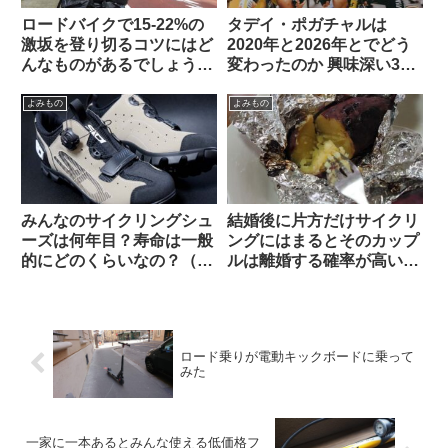
ロードバイクで15-22%の
タデイ・ポガチャルは
激坂を登り切るコツにはど
2020年と2026年とでどう
んなものがあるでしょう
変わったのか 興味深い3つ
か？（海外掲示板から）
の考察を読む（海外掲示板
から）
よみもの
よみもの
みんなのサイクリングシュ
結婚後に片方だけサイクリ
ーズは何年目？寿命は一般
ングにはまるとそのカップ
的にどのくらいなの？（海
ルは離婚する確率が高い？
外掲示板から）
（海外掲示板から）
ロード乗りが電動キックボードに乗って
みた
一家に一本あるとみんな使える低価格フ