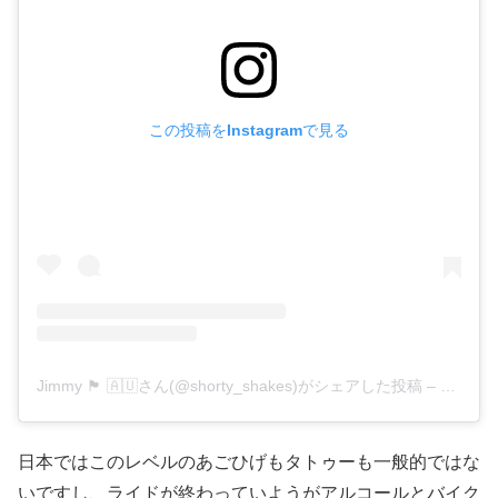
この投稿をInstagramで見る
Jimmy 🏴󠁧󠁢󠁷󠁬󠁳󠁿 🇦🇺さん(@shorty_shakes)がシェアした投稿
–
2019年
日本ではこのレベルのあごひげもタトゥーも一般的ではな
いですし、ライドが終わっていようがアルコールとバイク