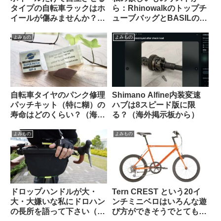
タイプの自転車ラックはホ
ら：Rhinowalkのトップチ
イールが傷みませんか？
ューブバッグとBASILのポ
（海外掲示板&筆者の経験
ートランドフロントキャリ
から）Felgenkiller
ア
よみもの
よみもの
自転車タイヤのパンク修理
Shimano Alfine内装変速
パッチキット（特に糊）の
ハブは8スピード版に限
寿命はどのくらい？（海外
る？（海外掲示板から）
掲示板から）
よみもの
よみもの
ドロップハンドルが大・
Tern CREST という20イ
大・大嫌いな私にドロハン
ンチミニベロはいろんな遊
の長所を語って下さい（海
び方ができそうでとても気