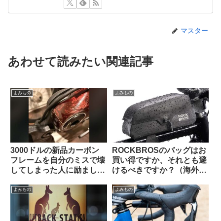
マスター
あわせて読みたい関連記事
よみもの
よみもの
3000ドルの新品カーボン
ROCKBROSのバッグはお
フレームを自分のミスで壊
買い得ですか、それとも避
してしまった人に励ましの
けるべきですか？（海外掲
声が寄せられる（海外掲示
示板から）
板から）
よみもの
よみもの