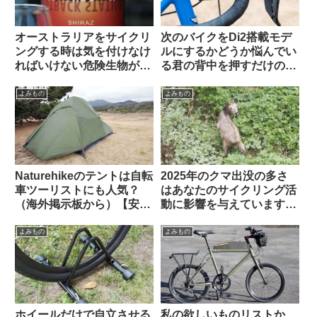
オーストラリアをサイクリ
次のバイクをDi2搭載モデ
ングする時は気を付けなけ
ルにするかどうか悩んでい
ればいけない危険生物がい
る君の背中を押すだけのコ
る【ヒント・あれではな
メントを集めてみた
い】
よみもの
よみもの
Naturehikeのテントは自転
2025年のクマ出没の多さ
車ツーリストにも人気？
はあなたのサイクリング活
（海外掲示板から）【安
動に影響を与えています
い・丈夫・簡単・壊れても
か？（アンケート結果&プ
泣かない価格】
チ考察）
よみもの
よみもの
ホイールだけで自立させる
私の欲しいものリストか