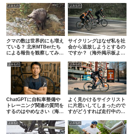
外掲示板から）
になる【欲しい完成車観
察】
よみもの
よみもの
クマの数は世界的にも増え
サイクリングはなぜ私を社
ている？ 北米MTBerたち
会から追放しようとするの
による報告を観察してみよ
ですか？（海外掲示板よ
う
り）
よみもの
よみもの
ChatGPTに自転車整備や
よく見かけるサイクリスト
トレーニング関連の質問を
に片思いしてしまったので
するのはやめなさい（海外
すがどうすれば走行中の彼
掲示板でのオピニオン観
を停められるでしょうか
察）
（海外掲示板から）
よみもの
よみもの