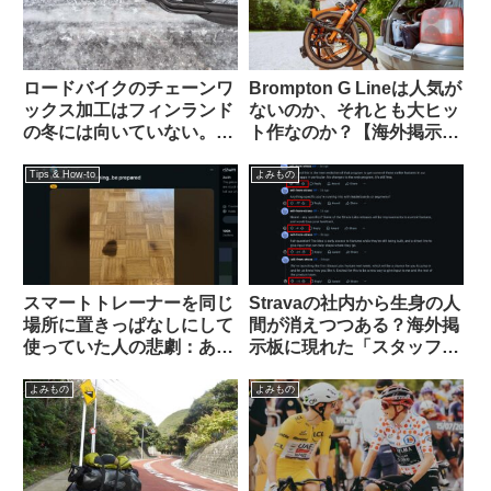
ロードバイクのチェーンワ
Brompton G Lineは人気が
ックス加工はフィンランド
ないのか、それとも大ヒッ
の冬には向いていない。大
ト作なのか？【海外掲示板
雨や砂泥等のウェット環境
での議論観察】
でも弱い？（海外掲示板か
Tips & How-to
よみもの
ら）
スマートトレーナーを同じ
Stravaの社内から生身の人
場所に置きっぱなしにして
間が消えつつある？海外掲
使っていた人の悲劇：あな
示板に現れた「スタッフ」
たの家は大丈夫？（海外掲
が空気を読まなすぎて大バ
示板から）
ッシングを受ける
よみもの
よみもの