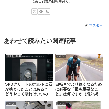
に乗る雑食系自転車乗り。
マスター
あわせて読みたい関連記事
Tips & How-to
よみもの
SPDクリートのボルトに石
自転車でより速くなるため
が挟まったことはある？
に必要な「最も重要なこ
どうやって取ればいいの？
と」は何ですか（海外掲示
（海外掲示板より）
板から）
よみもの
よみもの