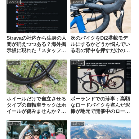
（海外掲示板から）
よみもの
よみもの
Stravaの社内から生身の人
次のバイクをDi2搭載モデ
間が消えつつある？海外掲
ルにするかどうか悩んでい
示板に現れた「スタッフ」
る君の背中を押すだけのコ
が空気を読まなすぎて大バ
メントを集めてみた
ッシングを受ける
よみもの
よみもの
ホイールだけで自立させる
ポーランドでの珍事：高額
タイプの自転車ラックはホ
なロードバイクを盗んだ泥
イールが傷みませんか？
棒が地元で開催中のロード
（海外掲示板&筆者の経験
レースに紛れ込み一時プロ
から）Felgenkiller
トンの先頭を引いてしまう
よみもの
よみもの