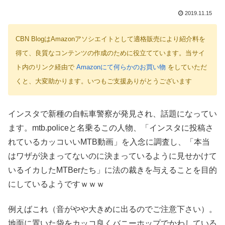
2019.11.15
CBN BlogはAmazonアソシエイトとして適格販売により紹介料を
得て、良質なコンテンツの作成のために役立てています。当サイ
ト内のリンク経由で
Amazonにて何らかのお買い物
をしていただ
くと、大変助かります。いつもご支援ありがとうございます
インスタで新種の自転車警察が発見され、話題になってい
ます。mtb.policeと名乗るこの人物、「インスタに投稿さ
れているカッコいいMTB動画」を入念に調査し、「本当
はワザが決まってないのに決まっているように見せかけて
いるイカしたMTBerたち」に法の裁きを与えることを目的
にしているようですｗｗｗ
例えばこれ（音がやや大きめに出るのでご注意下さい）。
地面に置いた袋をカッコ良くバニーホップでかわしている