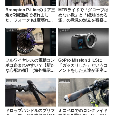
Brompton P-Lineのリア三
MTBライドで「グローブは
角が2回連続で壊れまし
めない派」と「絶対はめる
た。フォークも1度壊れま
派」の意見の対立を観察す
した【原因は設計か製造
る（海外掲示板から）
か？】（海外掲示板から）
よみもの
よみもの
フルワイヤレスの電動コン
GoPro Mission 1 ILSに
ポは盗まれやすい？【新た
「ガッカリした」というコ
な心配の種】（海外掲示板
メントをした人達が正座さ
から）
せられ説教されているスレ
ッドを海外掲示板で発見
よみもの
よみもの
ドロップハンドルのブリフ
ミニベロでのロングライド