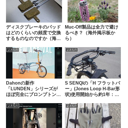
ディスクブレーキのパッド
Muc-Off製品は全力で避け
はどのくらいの頻度で交換
るべき？（海外掲示板か
するものなのですか（海外
ら）
掲示板から）
よみもの
よみもの
Dahonの新作
S SENQIの「H フラットバ
「LUNDEN」シリーズが
ー」(Jones Loop H-Bar形
ほぼ完全にブロンプトンな
状)使用開始から約1年：両
見た目で海外で話題に
サイドをカットして少し短
【Brompton vs.
くしてみた
よみもの
よみもの
Brompnot 最終戦争へ】