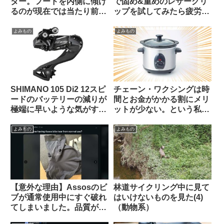
ター。フードを内側に傾け
で固め&重めのレザーグリ
るのが現在では当たり前？
ップを試してみたら疲労が
（海外掲示板から）
少なかった【THEODORE
CYCLE GRIP】
よみもの
よみもの
SHIMANO 105 Di2 12スピ
チェーン・ワクシングは時
ードのバッテリーの減りが
間とお金がかかる割にメリ
極端に早いような気がする
ットが少ない。という私の
のですが普通でしょうか？
考えを変えてみよ【カル
（海外掲示板から）
ト？】（海外掲示板から）
よみもの
よみもの
【意外な理由】Assosのビ
林道サイクリング中に見て
ブが通常使用中にすぐ破れ
はいけないものを見た(4)
てしまいました。品質が落
（動物系）
ちているのでしょうか？