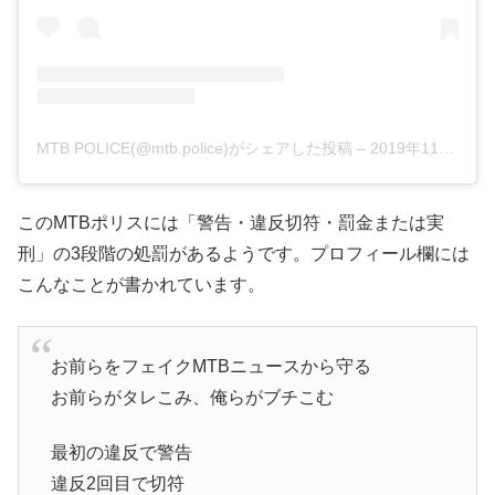
MTB POLICE(@mtb.police)がシェアした投稿
–
2019年11月月6日午後1時12分PST
このMTBポリスには「警告・違反切符・罰金または実
刑」の3段階の処罰があるようです。プロフィール欄には
こんなことが書かれています。
お前らをフェイクMTBニュースから守る
お前らがタレこみ、俺らがブチこむ
最初の違反で警告
違反2回目で切符