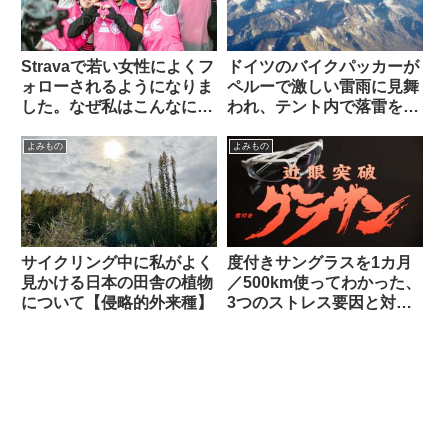
Stravaで若い女性によくフ
ドイツのバイクパッカーが
ォローされるようになりま
ペルーで激しい雷雨に見舞
した。なぜ私はこんなにモ
われ、テント内で落雷を受
テるのでしょう（海外掲示
けて亡くなる（海外掲示板
板から）
から）
よみもの
よみもの
サイクリング中に私がよく
度付きサングラスを1カ月
見かける日本の田舎の植物
／500km使ってわかった、
について【侵略的外来種】
3つのストレス要因と対策
不能な弱点とは？【ひとつ
は解決策あり】