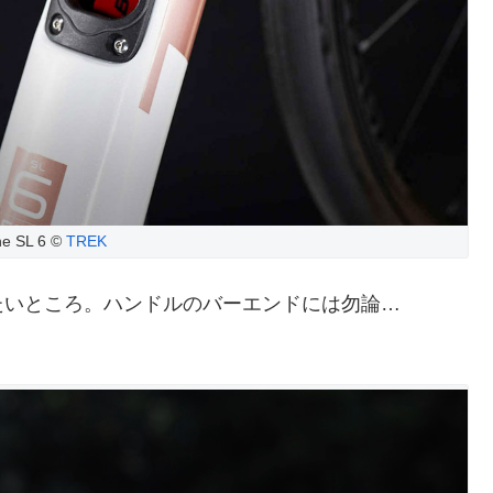
e SL 6 ©
TREK
たいところ。ハンドルのバーエンドには勿論…